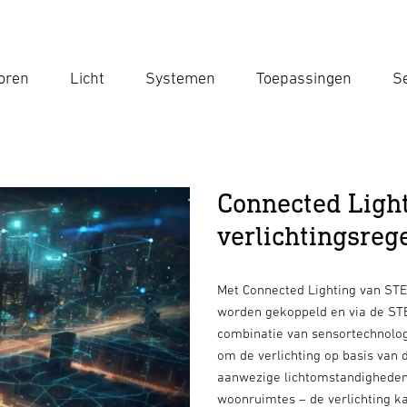
oren
Licht
Systemen
Toepassingen
Se
Voe
Zoek
Connected Ligh
verlichtingsreg
Met Connected Lighting van ST
worden gekoppeld en via de ST
combinatie van sensortechnologi
om de verlichting op basis van 
aanwezige lichtomstandigheden.
woonruimtes – de verlichting k