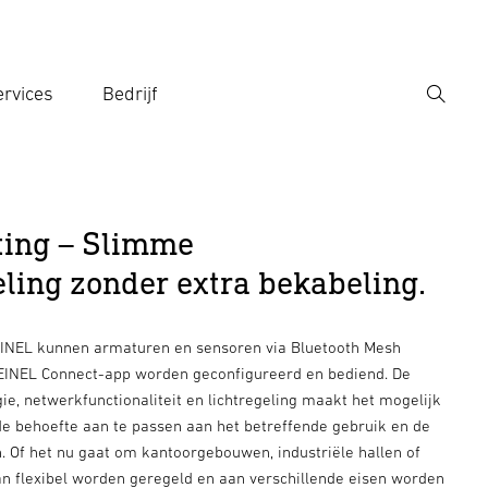
rvices
Bedrijf
Zoek
r een zoekterm in
ting – Slimme
eling zonder extra bekabeling.
EINEL kunnen armaturen en sensoren via Bluetooth Mesh
EINEL Connect-app worden geconfigureerd en bediend. De
e, netwerkfunctionaliteit en lichtregeling maakt het mogelijk
de behoefte aan te passen aan het betreffende gebruik en de
 Of het nu gaat om kantoorgebouwen, industriële hallen of
an flexibel worden geregeld en aan verschillende eisen worden