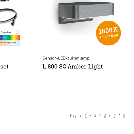
Sensor-LED-buitenlamp
set
L 800 SC Amber Light
Pagina
1
2
3
4
5