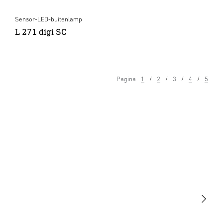
Sensor-LED-buitenlamp
L 271 digi SC
Pagina
1
2
3
4
5
Licht