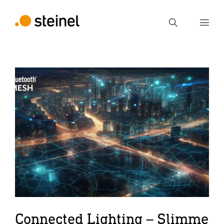
Zoek
Voer een zoekterm in
Zoek
Connected Lighting – Slimme