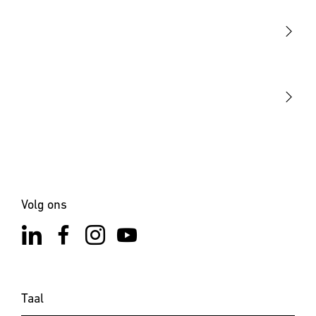
Sensoren
STEINEL Tools
Onze missie
STEINEL Solutions
Contact
×
XLED home 2 SC zwart
Volg ons
Taal