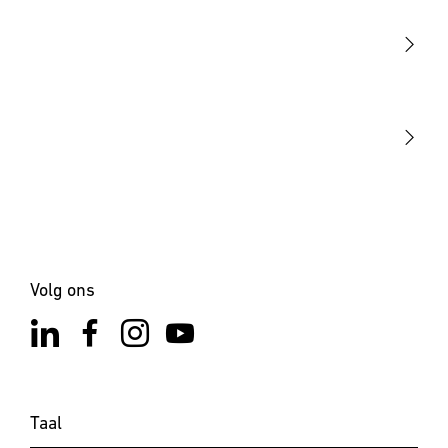
Sensoren
STEINEL Tools
Onze missie
STEINEL Solutions
Contact
Volg ons
Taal