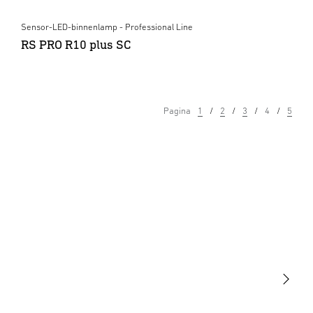
Sensor-LED-binnenlamp - Professional Line
RS PRO R10 plus SC
Pagina
1
2
3
4
5
Licht