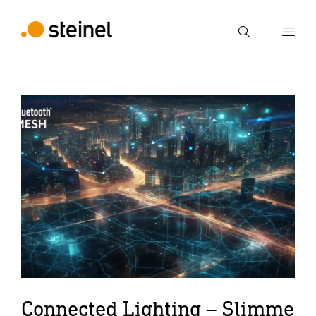
Zoek
Voer een zoekterm in
Zoek
Connected Lighting – Slimme