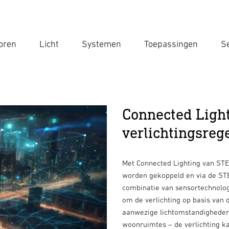
oren
Licht
Systemen
Toepassingen
Se
Voe
Zoek
Connected Ligh
verlichtingsreg
Met Connected Lighting van ST
worden gekoppeld en via de ST
combinatie van sensortechnologi
om de verlichting op basis van 
aanwezige lichtomstandigheden.
woonruimtes – de verlichting k