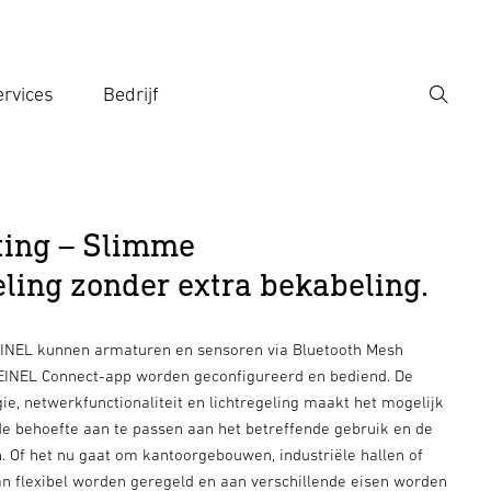
rvices
Bedrijf
Zoek
r een zoekterm in
ting – Slimme
eling zonder extra bekabeling.
EINEL kunnen armaturen en sensoren via Bluetooth Mesh
EINEL Connect-app worden geconfigureerd en bediend. De
e, netwerkfunctionaliteit en lichtregeling maakt het mogelijk
de behoefte aan te passen aan het betreffende gebruik en de
 Of het nu gaat om kantoorgebouwen, industriële hallen of
an flexibel worden geregeld en aan verschillende eisen worden