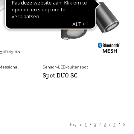
fessional
Sensor-LED-buitenspot
Spot DUO SC
Pagina
1
2
3
4
5