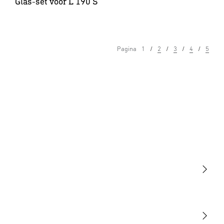
Glas-set voor L 190 S
Pagina
1
2
3
4
5
Licht
Sensoren