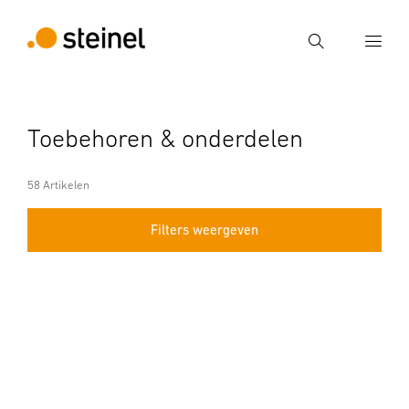
Zoek
Voer een zoekterm in
Toebehoren & onderdelen
Zoek
58 Artikelen
Filters weergeven