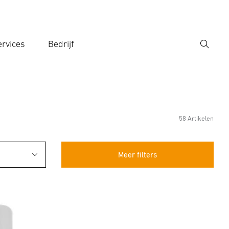
rvices
Bedrijf
Zoek
r een zoekterm in
58 Artikelen
Meer filters