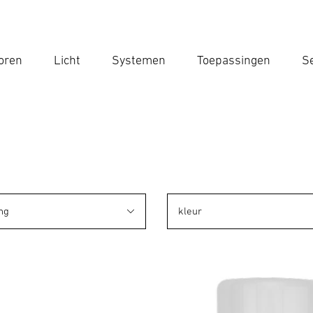
oren
Licht
Systemen
Toepassingen
Se
Voe
Zoek
ng
kleur