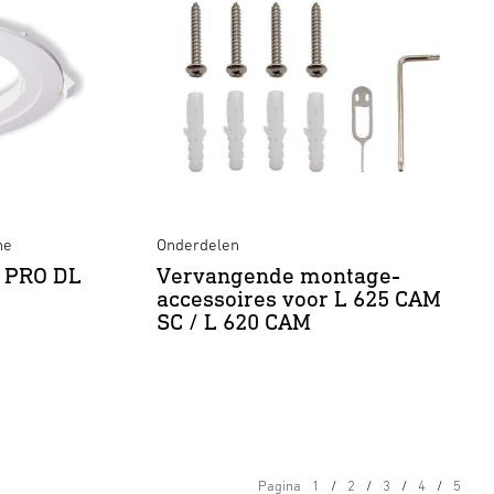
ne
Onderdelen
S PRO DL
Vervangende montage-
accessoires voor L 625 CAM
SC / L 620 CAM
Pagina
1
2
3
4
5