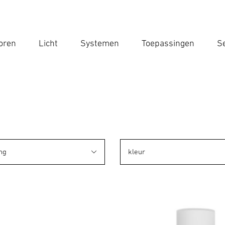
oren
Licht
Systemen
Toepassingen
Se
Voe
Zoek
ng
kleur