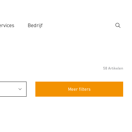
rvices
Bedrijf
Zoek
r een zoekterm in
58 Artikelen
Meer filters