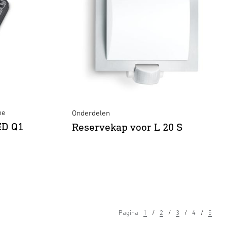
ne
Onderdelen
ED Q1
Reservekap voor L 20 S
Pagina
1
2
3
4
5