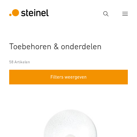
Zoek
Voer een zoekterm in
Toebehoren & onderdelen
Zoek
58 Artikelen
Filters weergeven