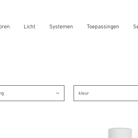
oren
Licht
Systemen
Toepassingen
Se
Voe
Zoek
ng
kleur