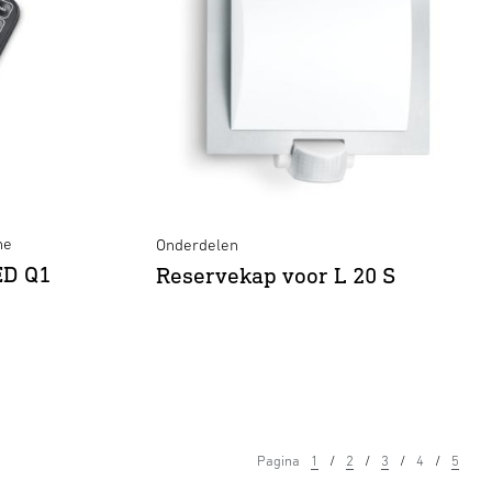
ne
Onderdelen
ED Q1
Reservekap voor L 20 S
Pagina
1
2
3
4
5