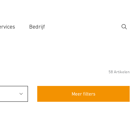
rvices
Bedrijf
Zoek
r een zoekterm in
58 Artikelen
Meer filters