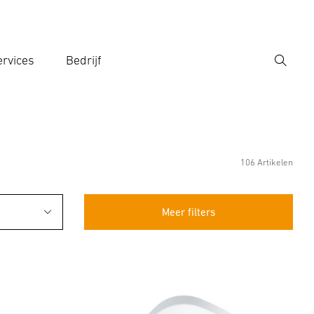
rvices
Bedrijf
Zoek
r een zoekterm in
106 Artikelen
Meer filters