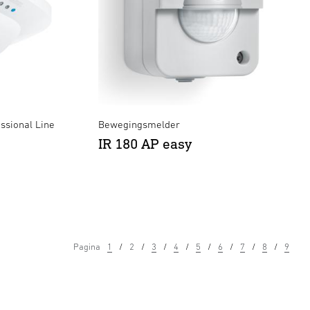
ssional Line
Bewegingsmelder
IR 180 AP easy
Pagina
1
2
3
4
5
6
7
8
9