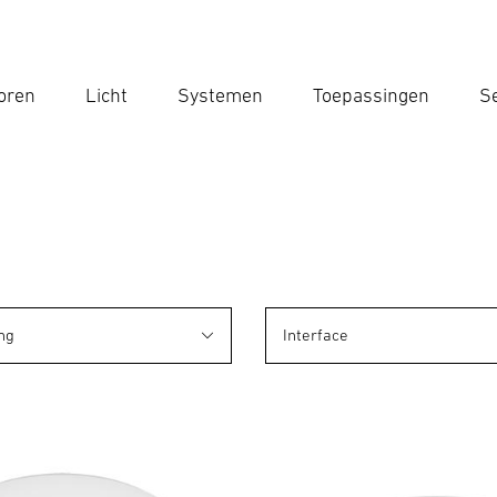
oren
Licht
Systemen
Toepassingen
Se
Voe
Zoek
ng
Interface