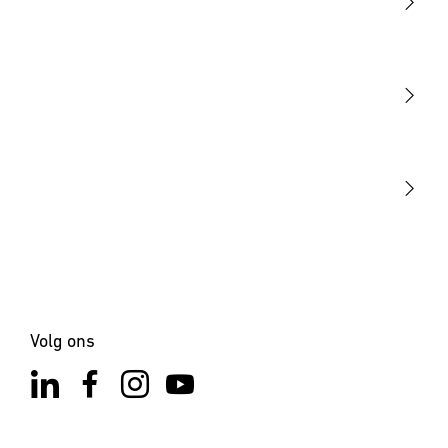
Licht
Sensoren
STEINEL Tools
Onze missie
STEINEL Solutions
Contact
Volg ons