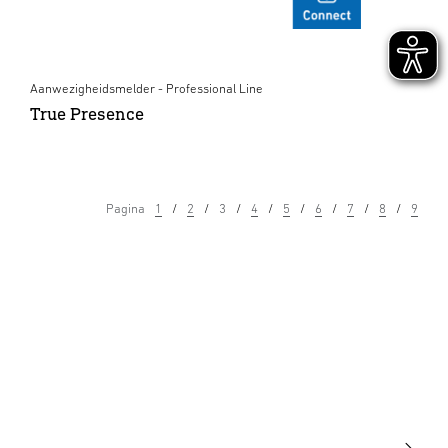
Aanwezigheidsmelder - Professional Line
True Presence
Pagina
1
2
3
4
5
6
7
8
9