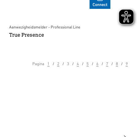
Aanwezigheidsmelder - Professional Line
True Presence
Pagina
1
2
3
4
5
6
7
8
9