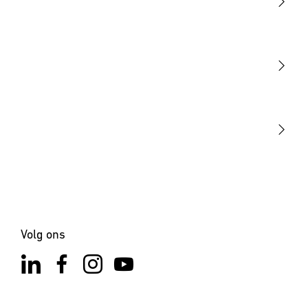
Licht
Sensoren
STEINEL Tools
Onze missie
STEINEL Solutions
Contact
Volg ons