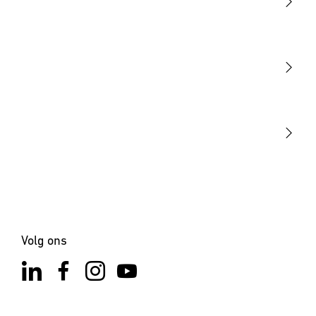
Licht
Sensoren
STEINEL Tools
Onze missie
STEINEL Solutions
Contact
Volg ons