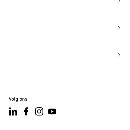
Licht
Sensoren
STEINEL Tools
Onze missie
STEINEL Solutions
Contact
Volg ons