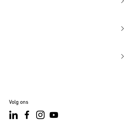
Licht
Sensoren
STEINEL Tools
Onze missie
STEINEL Solutions
Contact
Volg ons