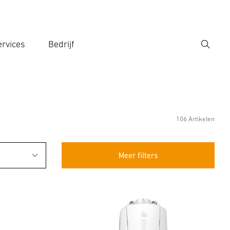
rvices
Bedrijf
Zoek
r een zoekterm in
106 Artikelen
Meer filters