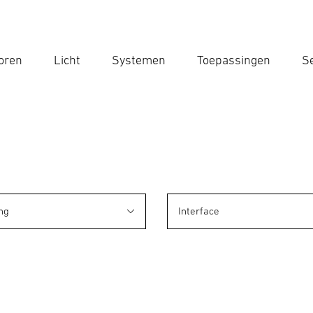
oren
Licht
Systemen
Toepassingen
Se
Voe
Zoek
ng
Interface