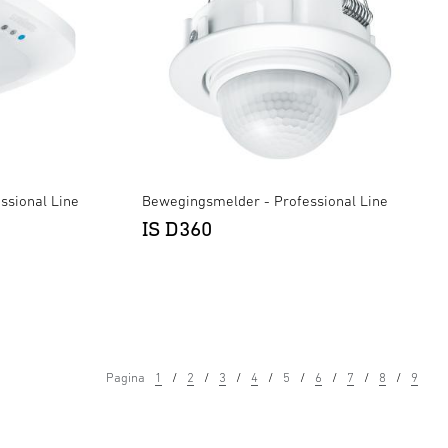
ssional Line
Bewegingsmelder - Professional Line
IS D360
Pagina
1
2
3
4
5
6
7
8
9