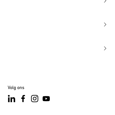
Licht
Sensoren
STEINEL Tools
Onze missie
STEINEL Solutions
Contact
Volg ons