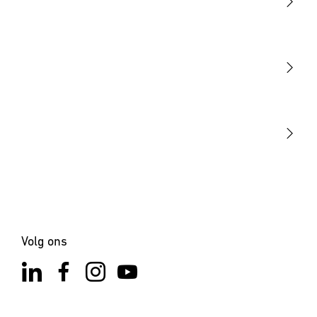
Licht
Sensoren
STEINEL Tools
Onze missie
STEINEL Solutions
Contact
Volg ons