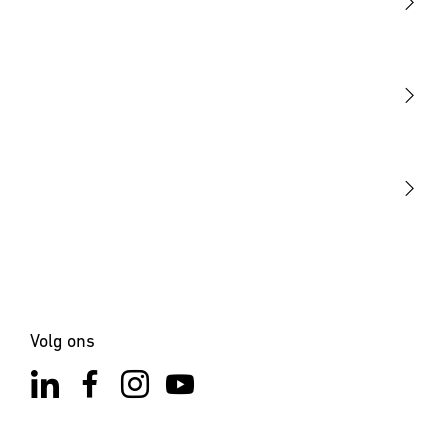
Licht
Sensoren
STEINEL Tools
Onze missie
STEINEL Solutions
Contact
Volg ons