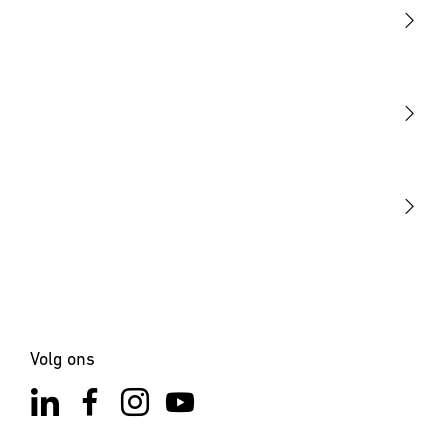
Licht
Sensoren
STEINEL Tools
Onze missie
STEINEL Solutions
Contact
Volg ons