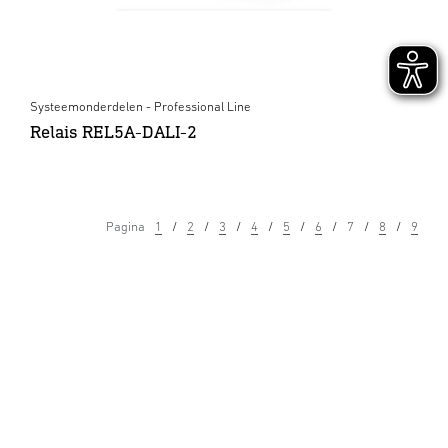
Systeemonderdelen - Professional Line
Relais REL5A-DALI-2
Pagina
1
2
3
4
5
6
7
8
9