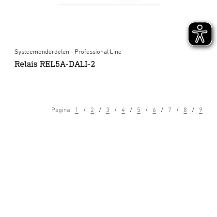
Systeemonderdelen - Professional Line
Relais REL5A-DALI-2
Pagina
1
2
3
4
5
6
7
8
9