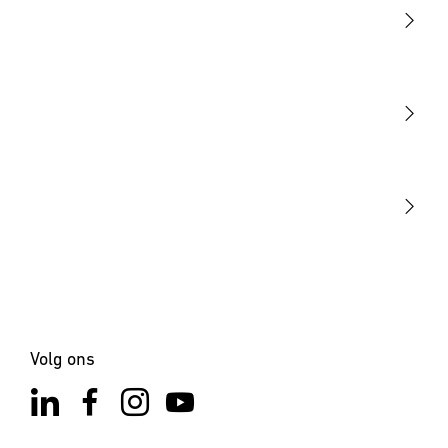
Licht
Sensoren
STEINEL Tools
Onze missie
STEINEL Solutions
Contact
Volg ons