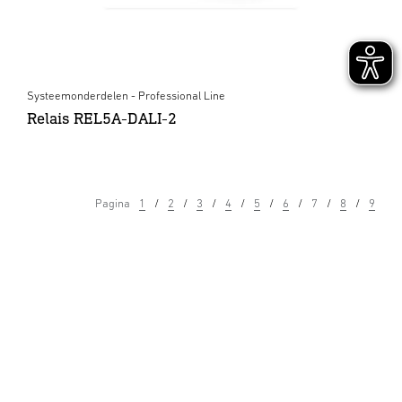
Systeemonderdelen - Professional Line
Relais REL5A-DALI-2
Pagina
1
2
3
4
5
6
7
8
9