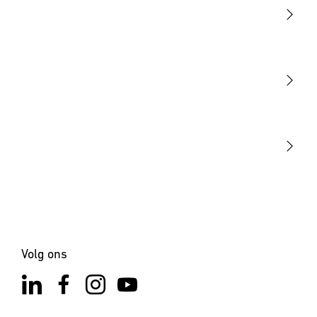
Licht
Sensoren
STEINEL Tools
Onze missie
STEINEL Solutions
Contact
Volg ons