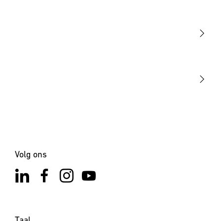
Licht
Sensoren
STEINEL Tools
Onze missie
STEINEL Solutions
Contact
Volg ons
Taal