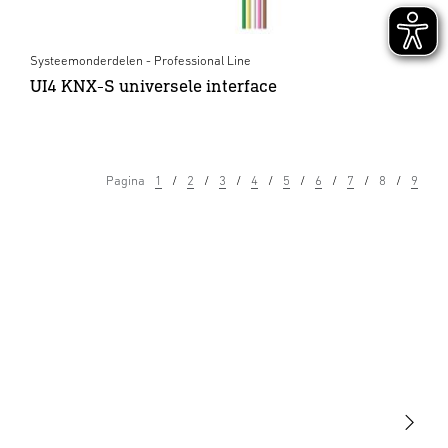
Systeemonderdelen - Professional Line
UI4 KNX-S universele interface
Pagina
1
2
3
4
5
6
7
8
9