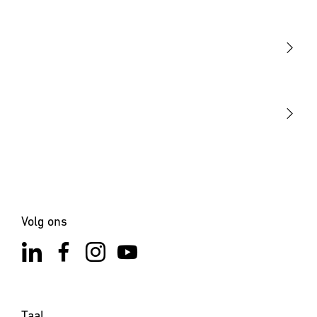
Licht
Sensoren
STEINEL Tools
Onze missie
STEINEL Solutions
Contact
Volg ons
Taal