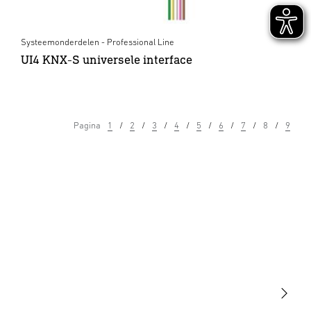
Systeemonderdelen - Professional Line
UI4 KNX-S universele interface
Pagina
1
2
3
4
5
6
7
8
9