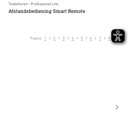
Toebehoren - Professional Line
Afstandsbediening Smart Remote
Pagina
1
2
3
4
5
6
7
8
9
Licht