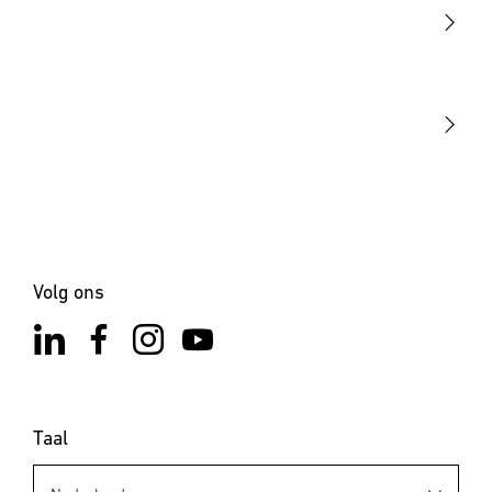
Sensoren
STEINEL Tools
Onze missie
STEINEL Solutions
Contact
Volg ons
Taal