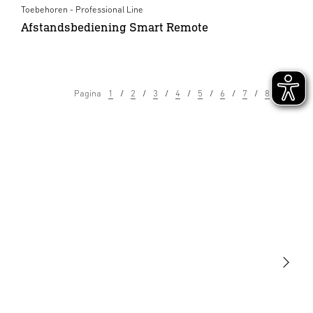
Toebehoren - Professional Line
Afstandsbediening Smart Remote
Pagina
1
2
3
4
5
6
7
8
9
Licht