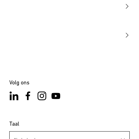
Sensoren
STEINEL Tools
Onze missie
STEINEL Solutions
Contact
Volg ons
Taal