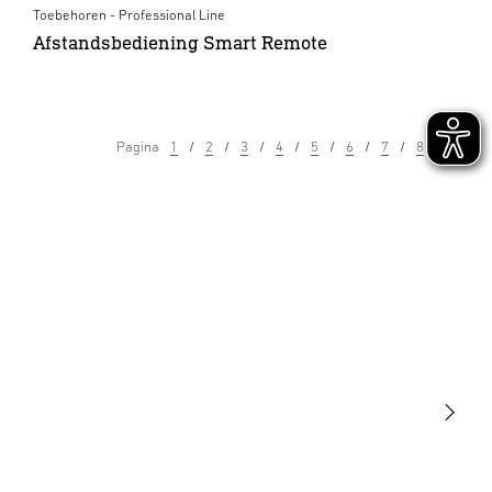
Toebehoren - Professional Line
Afstandsbediening Smart Remote
Pagina
1
2
3
4
5
6
7
8
9
Licht