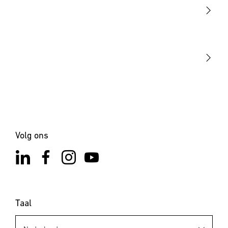
Sensoren
STEINEL Tools
Onze missie
STEINEL Solutions
Contact
Volg ons
Taal