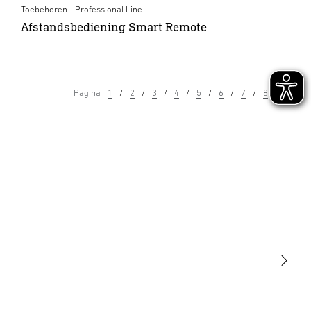
Toebehoren - Professional Line
Afstandsbediening Smart Remote
Pagina
1
2
3
4
5
6
7
8
9
Licht