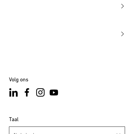
Sensoren
STEINEL Tools
Onze missie
STEINEL Solutions
Contact
Volg ons
Taal