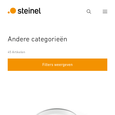
Zoek
Voer een zoekterm in
Andere categorieën
Zoek
45 Artikelen
Filters weergeven