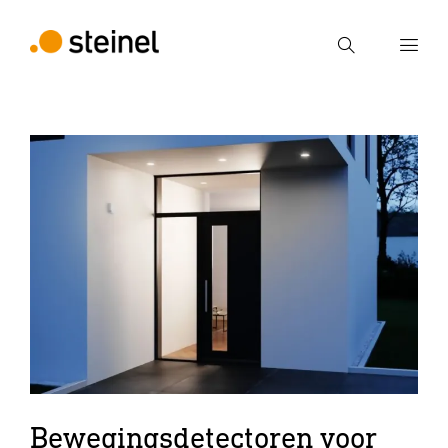
Zoek
Voer een zoekterm in
Zoek
Bewegingsdetectoren voor