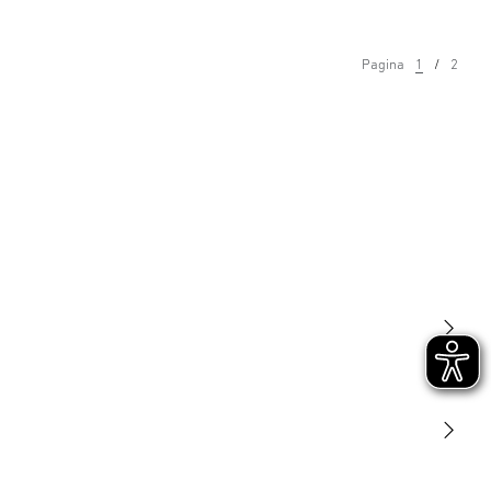
Pagina
1
2
Licht
Sensoren
STEINEL Tools
Onze missie