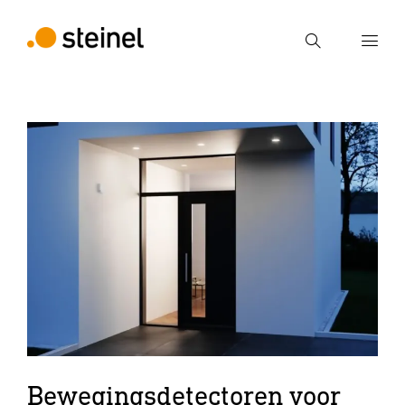
Zoek
Voer een zoekterm in
Zoek
Bewegingsdetectoren voor