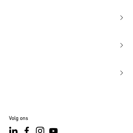
Licht
Sensoren
STEINEL Tools
Onze missie
STEINEL Solutions
Contact
Volg ons