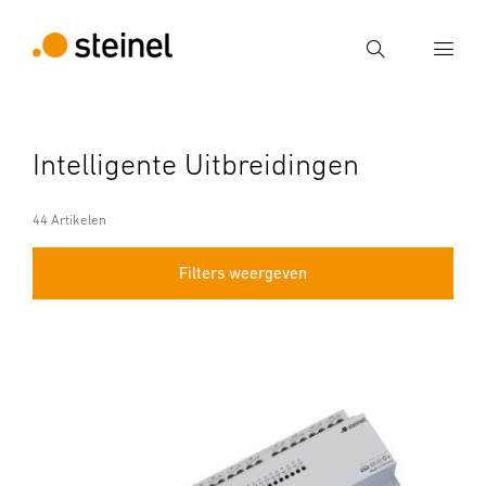
Zoek
Voer een zoekterm in
Intelligente Uitbreidingen
Zoek
44 Artikelen
Filters weergeven