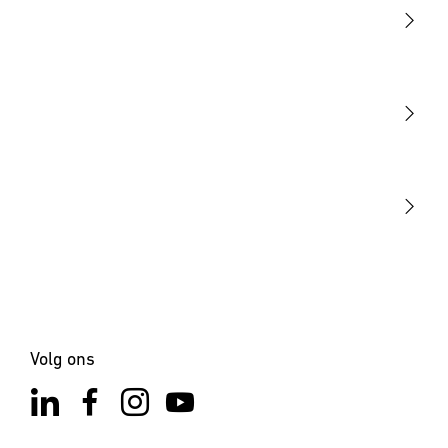
Licht
Sensoren
STEINEL Tools
Onze missie
STEINEL Solutions
Contact
Volg ons