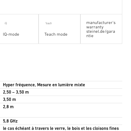
manufacturer's
warranty
steinel.de/gara
IQ-mode
Teach mode
ntie
Hyper fréquence, Mesure en lumière mixte
2,50 – 3,50 m
3,50 m
2,8 m
5,8 GHz
le cas échéant à travers le verre, le bois et les cloisons fines