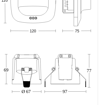
120
120
75
69
77
Ø 67
97