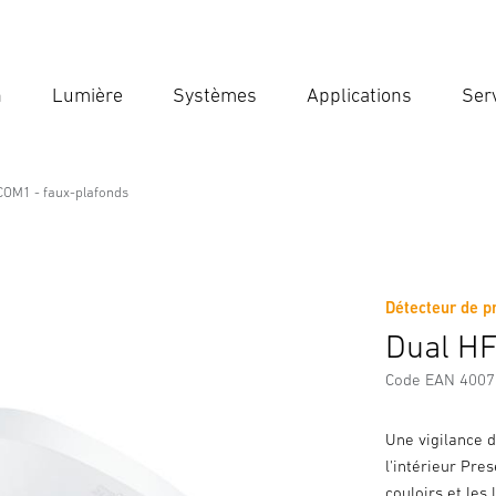
n
Lumière
Systèmes
Applications
Ser
Ent
Reche
COM1 - faux-plafonds
lafonds
Détecteur de p
Téléchargements
Consignes de Sécurité et Avertissement
Dual HF
Code EAN 400
Une vigilance d
l'intérieur Pre
couloirs et les