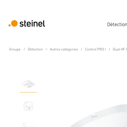
Détectio
Groupe
Détection
Autres catégories
Control PRO I
Dual HF 
Détecteur de présence - Professional Line
Dual HF COM1 - faux-p
Caractéristiques
Caractéristiques techniques
Détails