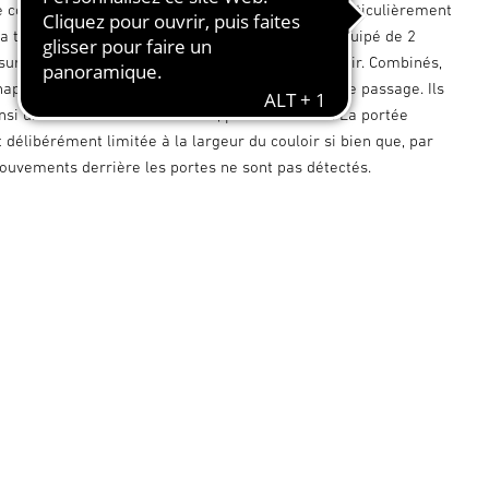
e couloir Dual HF fonctionne avec une variante particulièrement
 la technologie hyperfréquence. Ce système est équipé de 2
surveillent respectivement une direction du couloir. Combinés,
chappe dans un rayon de 20 mètres dans le sens de passage. Ils
nsi une surveillance sans faille, précise et sûre. La portée
t délibérément limitée à la largeur du couloir si bien que, par
ouvements derrière les portes ne sont pas détectés.