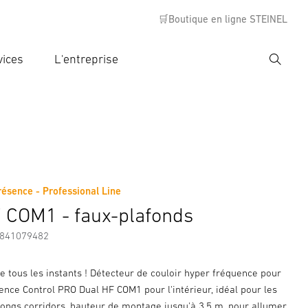
🛒Boutique en ligne STEINEL
vices
L'entreprise
Recher
rer critère de recherche
rche
résence - Professional Line
s
Informations sur le fabricant
Accessoires
 COM1 - faux-plafonds
7841079482
e tous les instants ! Détecteur de couloir hyper fréquence pour
sence Control PRO Dual HF COM1 pour l'intérieur, idéal pour les
 longs corridors, hauteur de montage jusqu'à 3,5 m, pour allumer