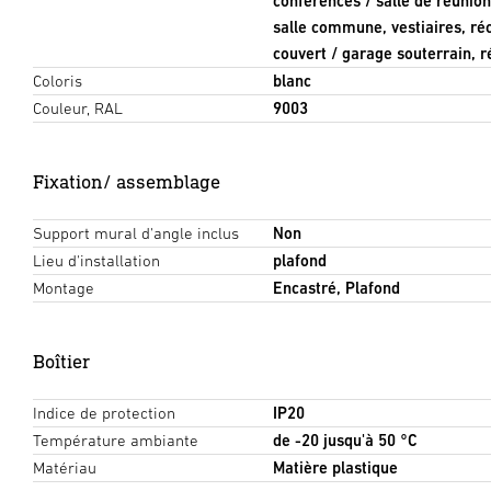
conférences / salle de réunion
salle commune, vestiaires, ré
couvert / garage souterrain, ré
Coloris
blanc
Couleur, RAL
9003
Fixation/ assemblage
Support mural d'angle inclus
Non
Lieu d'installation
plafond
Montage
Encastré, Plafond
Boîtier
Indice de protection
IP20
Température ambiante
de -20 jusqu'à 50 °C
Matériau
Matière plastique