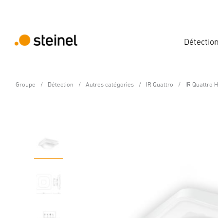
Détectio
Groupe
Détection
Autres catégories
IR Quattro
IR Quattro 
Détecteur de présence - Professional Line
IR Quattro HD-2 24m C
Caractéristiques
Caractéristiques techniques
Détails