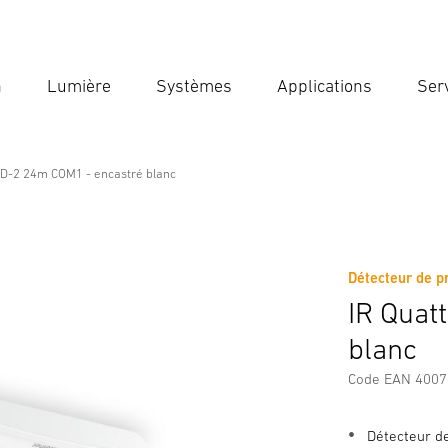
n
Lumière
Systèmes
Applications
Ser
Ent
Reche
HD-2 24m COM1 - encastré blanc
OM1 - encastré blanc
Détecteur de p
Téléchargements
Consignes de Sécurité et Avertissement
IR Quat
blanc
Code EAN 400
Détecteur d