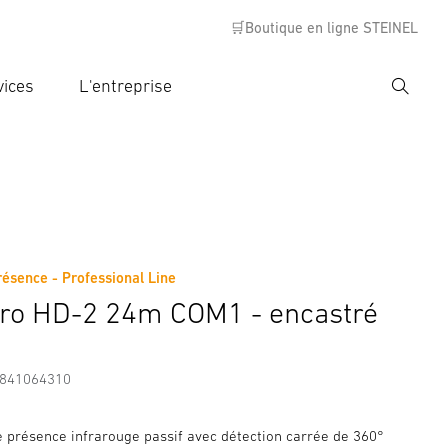
🛒Boutique en ligne STEINEL
vices
L'entreprise
Recher
rer critère de recherche
rche
résence - Professional Line
s
Informations sur le fabricant
tro HD-2 24m COM1 - encastré
7841064310
e présence infrarouge passif avec détection carrée de 360°