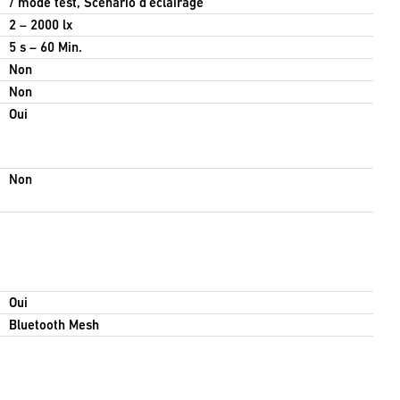
/ mode test, Scénario d'éclairage
2 – 2000 lx
5 s – 60 Min.
Non
Non
Oui
Non
Oui
Bluetooth Mesh