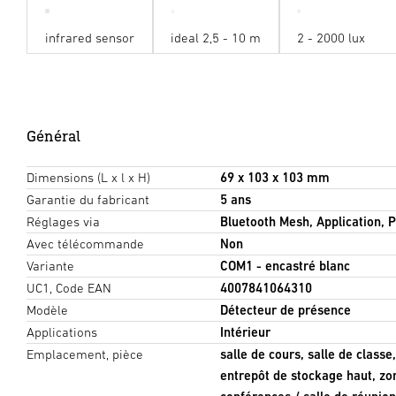
infrared sensor
ideal 2,5 - 10 m
2 - 2000 lux
Général
Dimensions (L x l x H)
69 x 103 x 103 mm
Garantie du fabricant
5 ans
Réglages via
Bluetooth Mesh, Application,
Avec télécommande
Non
Variante
COM1 - encastré blanc
UC1, Code EAN
4007841064310
Modèle
Détecteur de présence
Applications
Intérieur
Emplacement, pièce
salle de cours, salle de class
entrepôt de stockage haut, zon