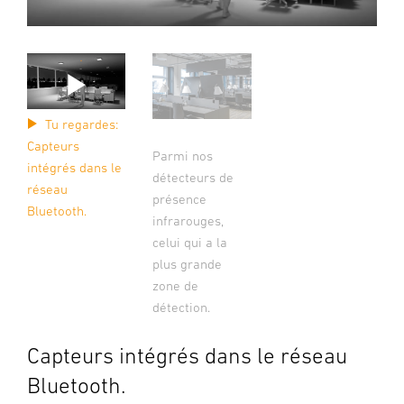
Tu regardes:
Capteurs
Parmi nos
intégrés dans le
détecteurs de
réseau
présence
Bluetooth.
infrarouges,
celui qui a la
plus grande
zone de
détection.
Capteurs intégrés dans le réseau
Bluetooth.