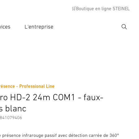
🛒Boutique en ligne STEINEL
vices
L'entreprise
Recher
rer critère de recherche
rche
résence - Professional Line
s
Informations sur le fabricant
tro HD-2 24m COM1 - faux-
s blanc
7841079406
e présence infrarouge passif avec détection carrée de 360°