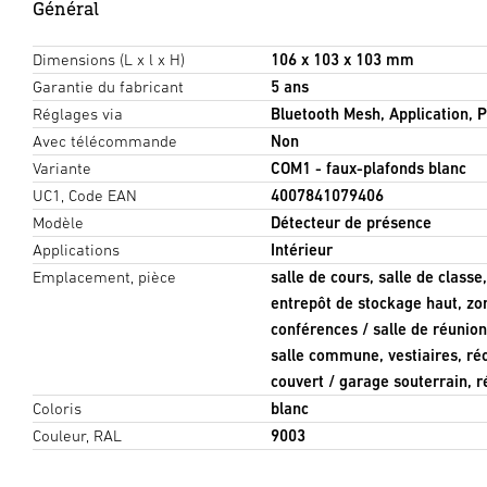
Général
Dimensions (L x l x H)
106 x 103 x 103 mm
Garantie du fabricant
5 ans
Réglages via
Bluetooth Mesh, Application,
Avec télécommande
Non
Variante
COM1 - faux-plafonds blanc
UC1, Code EAN
4007841079406
Modèle
Détecteur de présence
Applications
Intérieur
Emplacement, pièce
salle de cours, salle de class
entrepôt de stockage haut, zon
conférences / salle de réunion
salle commune, vestiaires, ré
couvert / garage souterrain, ré
Coloris
blanc
Couleur, RAL
9003