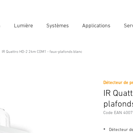
n
Lumière
Systèmes
Applications
Ser
Ent
Reche
IR Quattro HD-2 24m COM1 - faux-plafonds blanc
OM1 - faux-plafonds blanc
Détecteur de p
Téléchargements
Consignes de Sécurité et Avertissement
IR Quat
plafond
Code EAN 400
Détecteur d