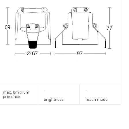
69
77
Ø 67
97
max. 8m x 8m
presence
brightness
Teach mode