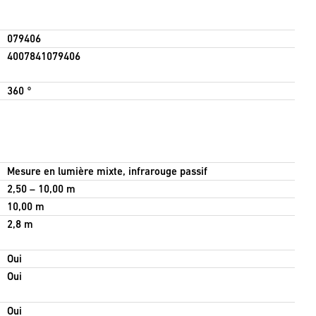
079406
4007841079406
360 °
Mesure en lumière mixte, infrarouge passif
2,50 – 10,00 m
10,00 m
2,8 m
Oui
Oui
Oui