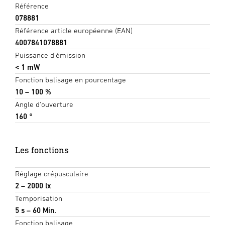
Référence
078881
Référence article européenne (EAN)
4007841078881
Puissance d'émission
< 1 mW
Fonction balisage en pourcentage
10 – 100 %
Angle d'ouverture
160 °
Les fonctions
Réglage crépusculaire
2 – 2000 lx
Temporisation
5 s – 60 Min.
Fonction balisage