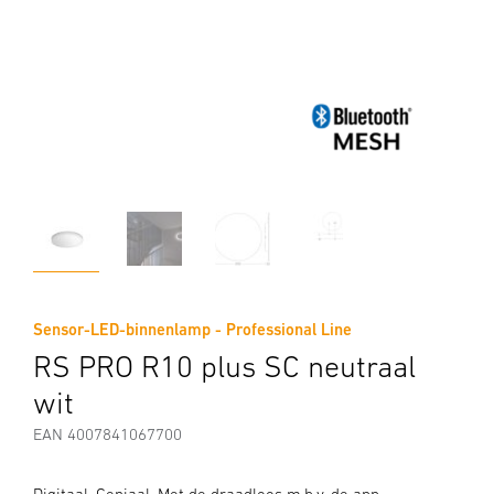
Sensor-LED-binnenlamp - Professional Line
RS PRO R10 plus SC neutraal
wit
EAN 4007841067700
Digitaal. Geniaal. Met de draadloos m.b.v. de app