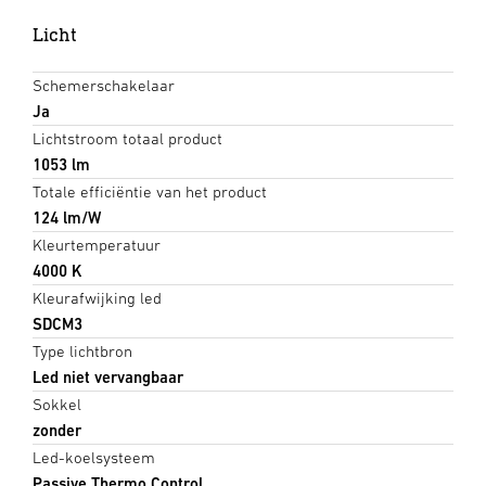
Licht
Schemerschakelaar
Ja
Lichtstroom totaal product
1053 lm
Totale efficiëntie van het product
124 lm/W
Kleurtemperatuur
4000 K
Kleurafwijking led
SDCM3
Type lichtbron
Led niet vervangbaar
Sokkel
zonder
Led-koelsysteem
Passive Thermo Control