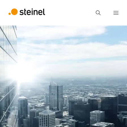
Zoek
Voer een zoekterm in
Zoek