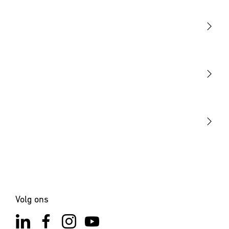
Licht
Sensoren
STEINEL Tools
Onze missie
STEINEL Solutions
Contact
Volg ons