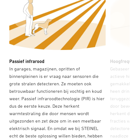
Passief infrarood
Hoogfrequent
rd
In garages, magazijnen, opritten of
Gebaseerd op 
binnenpleinen is er vraag naar sensoren die
actieve highte
dt
grote stralen detecteren. Ze moeten ook
gemakkelijk d
betrouwbaar functioneren bij vochtig en koud
heen dringen 
weer. Passief infraroodtechnologie (PIR) is hier
teruggezonden
ie
dus de eerste keuze. Deze herkent
door beweging
warmtestraling die door mensen wordt
herkent de sen
id
uitgezonden en zet deze om in een meetbaar
fracties van 
t
elektrisch signaal. En omdat we bij STEINEL
detectoren zij
echt de beste oplossing willen bieden, hebben
naadloze dete