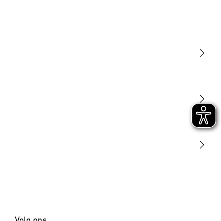
Licht
Sensoren
STEINEL Tools
Onze missie
STEINEL Solutions
Contact
Volg ons