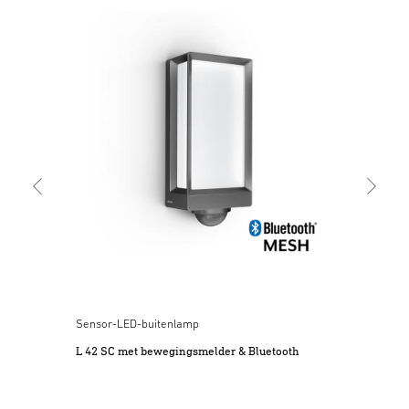
Sen
L 4
Sensor-LED-buitenlamp
L 42 SC met bewegingsmelder & Bluetooth