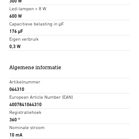
300 W
Led-lampen > 8 W
600 W
Capacitieve belasting in μF
176 µF
Eigen verbruik
0,3 W
Algemene informatie
Artikelnummer
064310
European Article Number (EAN)
4007841064310
Registratiehoek
360 °
Nominale stroom
10 mA