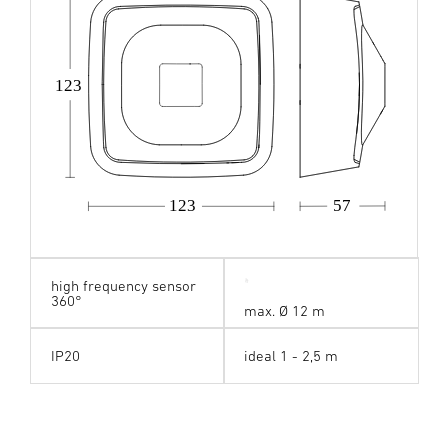
123
123
57
high frequency sensor
360°
max. Ø 12 m
IP20
ideal 1 - 2,5 m