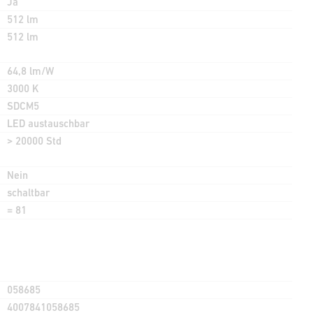
Ja
512 lm
512 lm
64,8 lm/W
3000 K
SDCM5
LED austauschbar
> 20000 Std
Nein
schaltbar
= 81
058685
4007841058685