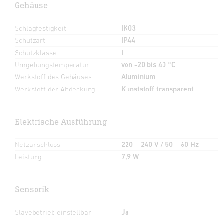
Gehäuse
Schlagfestigkeit
IK03
Schutzart
IP44
Schutzklasse
I
Umgebungstemperatur
von -20 bis 40 °C
Werkstoff des Gehäuses
Aluminium
Werkstoff der Abdeckung
Kunststoff transparent
Elektrische Ausführung
Netzanschluss
220 – 240 V / 50 – 60 Hz
Leistung
7,9 W
Sensorik
Slavebetrieb einstellbar
Ja