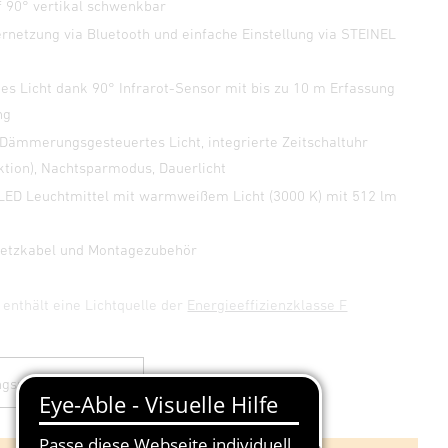
f 90° vertikal schwenkbar
ernetzung via Bluetooth und einfache Einstellung via STEINEL
p
es Licht dank 90° Infrarot-Sensor mit bis zu 10 m Erfassung
ng
 Dämmerungsgesteuertes Licht, integrierte Zeitschaltuhr
ktion), Nachtsparmodus, Dauerlicht
-LED Leuchtmittel mit warmweißem Licht (3000 K) mit 512 lm
 Netzkabel und Montagezubehör
 enthält eine Lichtquelle der
Energieeffizienzklasse F