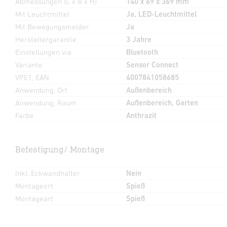
Abmessungen (L x B x H)
140 x 69 x 369 mm
Mit Leuchtmittel
Ja, LED-Leuchtmittel
Mit Bewegungsmelder
Ja
Herstellergarantie
3 Jahre
Einstellungen via
Bluetooth
Variante
Sensor Connect
VPE1, EAN
4007841058685
Anwendung, Ort
Außenbereich
Anwendung, Raum
Außenbereich, Garten
Farbe
Anthrazit
Befestigung/ Montage
Inkl. Eckwandhalter
Nein
Montageort
Spieß
Montageart
Spieß