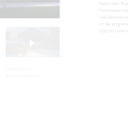
Spots über Blu
Funktionen kö
und Dämmerungs
im Nu programm
LED) im Liefer
Montage- und
Anwendungsvideo