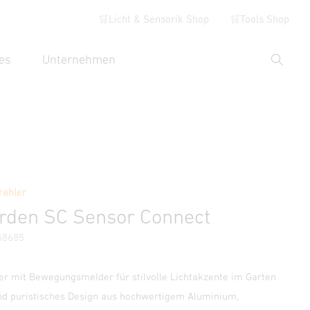
🛒Licht & Sensorik Shop
🛒Tools Shop
es
Unternehmen
Suche
hbegriff eingeben
Händlersuche
rahler
ormationen
rden SC Sensor Connect
58685
er mit Bewegungsmelder für stilvolle Lichtakzente im Garten
nd puristisches Design aus hochwertigem Aluminium,