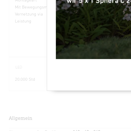
Mit Bewegungsmelder
Ja
Vernetzung via
Bluetooth
Leistung
7,9 W
20.000 Std
3000K
38°
warmweiß
Allgemein