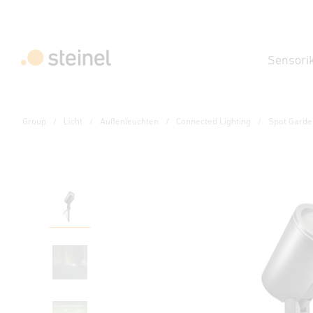
Sensori
Group
Licht
Außenleuchten
Connected Lighting
Spot Garde
Sensor-LED-Strahler
Spot Garden SC Senso
Eigenschaften
Technische Daten
Produktdetails