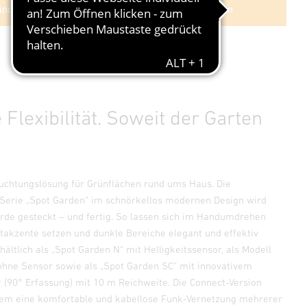
ndlersuche
Im Shop kaufen
Flexibilität. Soweit der Garten
euchtungslösung für Grünflächen rund ums Haus. Die
Serie „Spot Garden“ im schnörkellos modernen Design wird
 Erde gesteckt – und fertig. So lassen sich im Handumdrehen
htakzente setzen und dunkle Bereiche elegant und effektiv
hältlich als „Spot Garden N“ mit Helligkeitssensor, als Modell
ohne Sensor sowie als „Spot Garden SC“ mit innovativem
r (90° Erfassung) mit 10 m Reichweite. Die Connect-Version
dem eine komfortable und kabellose Funk-Vernetzung mehrerer