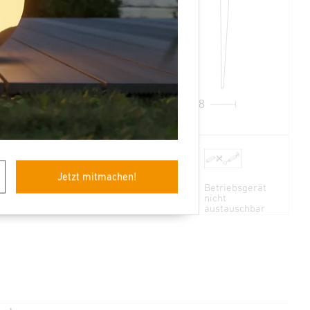
369
69
118
Lichtquelle
austauschbar
durch den
Jetzt mitmachen!
Endverbrauche
2 - 2000 Lux
Betriebsgerät
r
(via App)
nicht
austauschbar