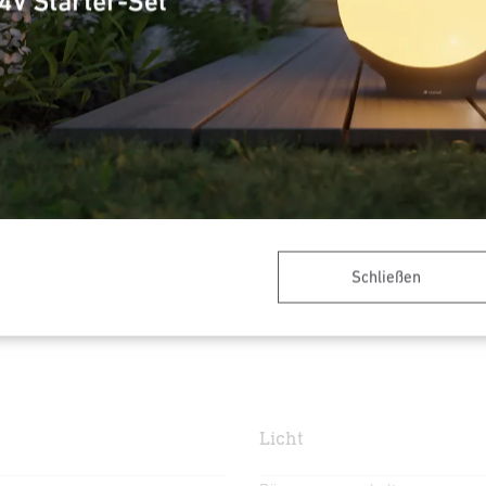
Farbtemperatur
3000 K
Artikelnummer
058685
VPE1, Nettogewicht
0,722 kg
Schließen
Infrarot-Sensor
Max. 10 m
IP44
90°
Licht