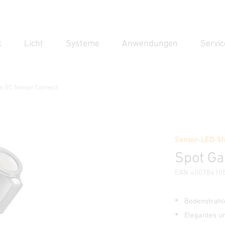
k
Licht
Systeme
Anwendungen
Servic
Suc
Suche
n SC Sensor Connect
r Connect
Sensor-LED-St
Downloads
Sicherheits- und Warnhinweise
Herstellerinf
Spot Ga
EAN 40078410
Bodenstrahl
Elegantes u