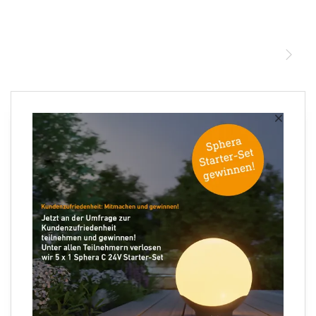
STEINEL Leuchten & Sensoren Online Shop
Unsere Mission
STEINEL Tools Online Shop
Kontakt
STEINEL Solutions
Newsletter anmelden
×
Ihre E-Mail Adresse
Folgen Sie uns