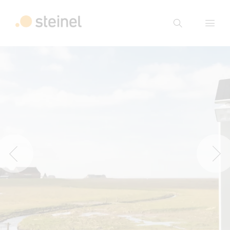
Suche
Suchbegriff eingeben
Suche