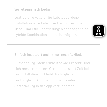
Vernetzung nach Bedarf.
Egal, ob eine vollständig kabelgebundene
Installation, eine kabellose Lösung per Bluetooth
Mesh - DALI für Renovierungen oder sogar eine
hybride Kombination – alles ist möglich.
Einfach installiert und immer noch flexibel.
Busspannung, Steuereinheit sowie Präsenz- und
Lichtmesser in einem Gerät – das spart Zeit bei
der Installation. Es bleibt die Möglichkeit
nachträgliche Änderungen durch einfache
Adressierung in der App vorzunehmen.