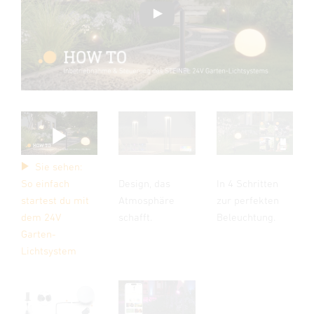
Sie sehen:
So einfach
Design, das
In 4 Schritten
startest du mit
Atmosphäre
zur perfekten
dem 24V
schafft.
Beleuchtung.
Garten-
Lichtsystem