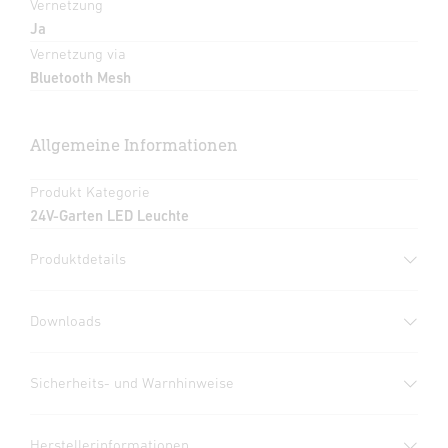
Vernetzung
Ja
Vernetzung via
Bluetooth Mesh
Allgemeine Informationen
Produkt Kategorie
24V-Garten LED Leuchte
Produktdetails
Downloads
Herstellergarantie
(PDF, 273 KB)
Sicherheits- und Warnhinweise
Download starten
1. Wichtige Produktinformation
Herstellerinformationen