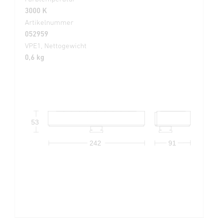
3000 K
Artikelnummer
052959
VPE1, Nettogewicht
0,6 kg
53
242
91