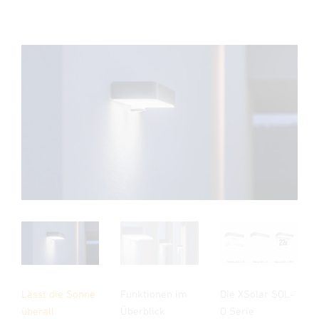
Lässt die Sonne
Funktionen im
Die XSolar SOL-
überall
Überblick
O Serie