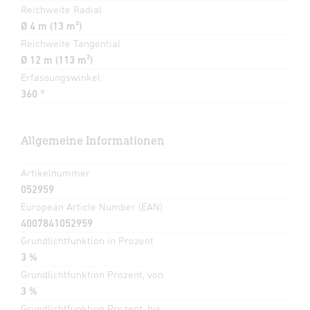
Reichweite Radial
Ø 4 m (13 m²)
Reichweite Tangential
Ø 12 m (113 m²)
Erfassungswinkel
360 °
Allgemeine Informationen
Artikelnummer
052959
European Article Number (EAN)
4007841052959
Grundlichtfunktion in Prozent
3 %
Grundlichtfunktion Prozent, von
3 %
Grundlichtfunktion Prozent, bis