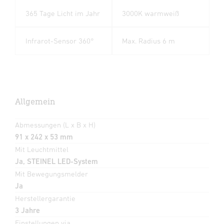
365 Tage Licht im Jahr
3000K warmweiß
Infrarot-Sensor 360°
Max. Radius 6 m
Allgemein
Abmessungen (L x B x H)
91 x 242 x 53 mm
Mit Leuchtmittel
Ja, STEINEL LED-System
Mit Bewegungsmelder
Ja
Herstellergarantie
3 Jahre
Einstellungen via