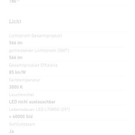
180 °
Licht
Lichtstrom Gesamtprodukt
566 lm
gemessener Lichtstrom (360°)
566 lm
Gesamtprodukt Effizienz
85 lm/W
Farbtemperatur
3000 K
Leuchtmittel
LED nicht austauschbar
Lebensdauer LED L70B50 (25°)
> 60000 Std
Softlichtstart
Ja