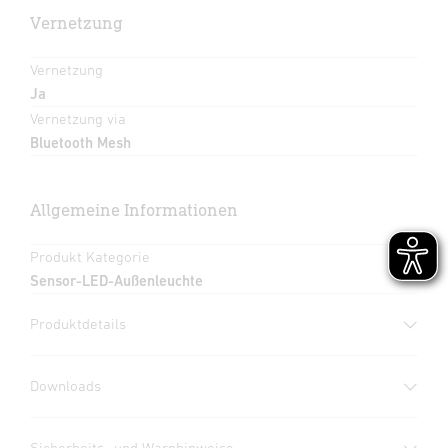
Vernetzung
Vernetzung
Ja
Vernetzung via
Bluetooth Mesh
Allgemeine Informationen
Produkt Kategorie
Sensor-LED-Außenleuchte
Produktdetails
Downloads
Herstellergarantie
(PDF, 273 KB)
Sicherheits- und Warnhinweise