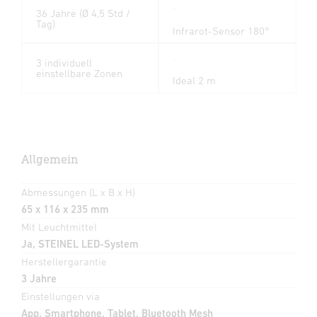
36 Jahre (Ø 4,5 Std /
Tag)
Infrarot-Sensor 180°
3 individuell
einstellbare Zonen
Ideal 2 m
Allgemein
Abmessungen (L x B x H)
65 x 116 x 235 mm
Mit Leuchtmittel
Ja, STEINEL LED-System
Herstellergarantie
3 Jahre
Einstellungen via
App, Smartphone, Tablet, Bluetooth Mesh