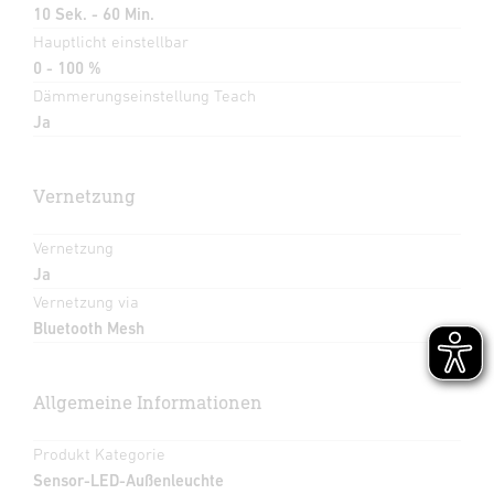
10 Sek. - 60 Min.
Hauptlicht einstellbar
0 - 100 %
Dämmerungseinstellung Teach
Ja
Vernetzung
Vernetzung
Ja
Vernetzung via
Bluetooth Mesh
Allgemeine Informationen
Produkt Kategorie
Sensor-LED-Außenleuchte