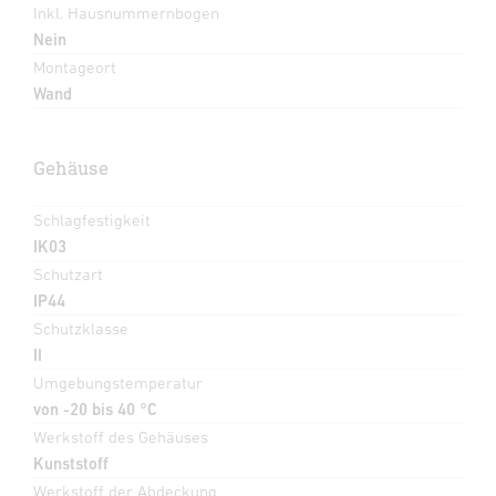
Inkl. Hausnummernbogen
Nein
Montageort
Wand
Gehäuse
Schlagfestigkeit
IK03
Schutzart
IP44
Schutzklasse
II
Umgebungstemperatur
von -20 bis 40 °C
Werkstoff des Gehäuses
Kunststoff
Werkstoff der Abdeckung