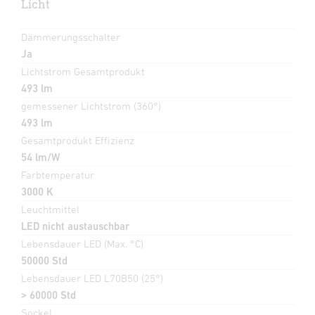
Licht
Dämmerungsschalter
Ja
Lichtstrom Gesamtprodukt
493 lm
gemessener Lichtstrom (360°)
493 lm
Gesamtprodukt Effizienz
54 lm/W
Farbtemperatur
3000 K
Leuchtmittel
LED nicht austauschbar
Lebensdauer LED (Max. °C)
50000 Std
Lebensdauer LED L70B50 (25°)
> 60000 Std
Sockel