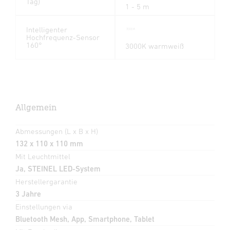
Tag)
1 - 5 m
Intelligenter
Hochfrequenz-Sensor
160°
3000K warmweiß
Allgemein
Abmessungen (L x B x H)
132 x 110 x 110 mm
Mit Leuchtmittel
Ja, STEINEL LED-System
Herstellergarantie
3 Jahre
Einstellungen via
Bluetooth Mesh, App, Smartphone, Tablet