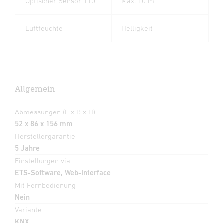
Optischer Sensor 110°
Max. 10 m
Luftfeuchte
Helligkeit
Allgemein
Abmessungen (L x B x H)
52 x 86 x 156 mm
Herstellergarantie
5 Jahre
Einstellungen via
ETS-Software, Web-Interface
Mit Fernbedienung
Nein
Variante
KNX