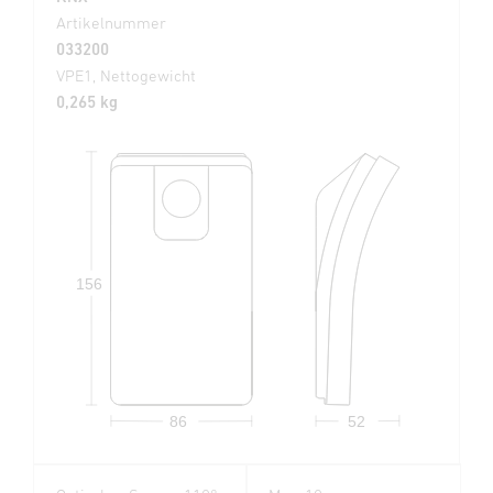
Artikelnummer
033200
VPE1, Nettogewicht
0,265 kg
156
86
52