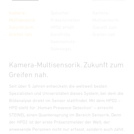
Kamera-
Optischer
Kamera-
Multisensorik.
Präsenzmelder
Multisensorik.
Zukunft zum
HPD2 erhält
Zukunft zum
Greifen nah.
EuroPriSe
Greifen nah.
Datenschutz-
Gütesiegel.
Kamera-Multisensorik. Zukunft zum
Greifen nah.
Seit über 5 Jahren entwickeln die weltweit besten
Spezialisten und Universitäten dieses System, bei dem die
Bildanalyse direkt im Sensor stattfindet. Mit dem HPD2 –
HPD steht für „Human Presence Detection“ – erreicht
STEINEL einen Quantensprung im Bereich Sensorik. Denn
der HPD2 ist der erste Präsenzmelder der Welt, der
anwesende Personen nicht nur erfasst, sondern auch zählt.